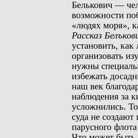
Белькович
— чел
возмож­ности
по
«людях моря», к
Рассказ
Белъков
установить, как
организовать из
нужны специаль
избежать досадн
наш век благода
наблюдения за
к
усложнились. То
суда не создают 
парусного флота
Что может быть 