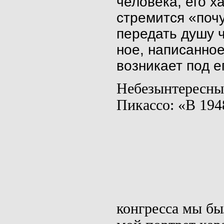
челове­ка, его 
стремится «поч
передать душу ч
ное, написанно
возникает под ег
Небезынтересны 
Пикассо: «В 194
конгресса мы бы