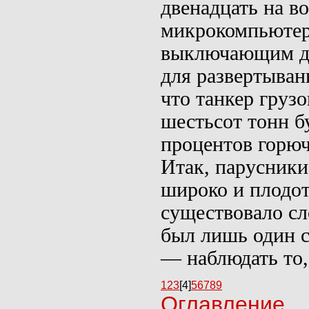
двенадцать на в
микрокомпью­тер
выключающим д
для развертыван
что танкер груз
шестьсот тонн б
процентов горюч
Итак, парусники
широко и плодот
существовало сл
был лишь один с
— наблюдать то,
1
2
3
[4]
5
6
7
8
9
Оглавление