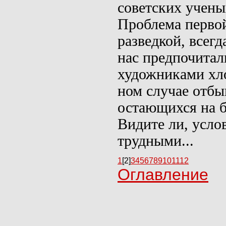
советских учены
Проблема перво
разведкой, всег
нас предпочитали
художниками хло
ном случае
отбы
остающихся на б
Видите ли, усло
труд­ными...
1
[2]
3
4
5
6
7
8
9
10
11
12
Оглавление