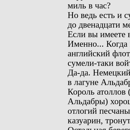
миль в час?
Но ведь есть и 
до двенадцати ме
Если вы имеете 
Именно... Когда
английский флот
сумели-таки войт
Да-да. Немецкий
в лагуне
Альдаб
Король атоллов 
Альдабры
) хоро
отлогий песчаны
казуарин
, трону