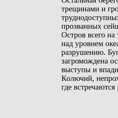
Остальная берег
тре­щинами и гр
труднодоступных
прозванных
сей
Остров всего на 
над уровнем оке
разрушению. Буг
загромождена ос
выступы и впади
Колючий, непро
где встречаются