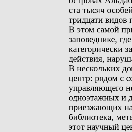
островах
Альдаб
ста тысяч особей
тридцати видов 
В этом самой п
заповеднике, гд
категорически з
действия, наруш
В нескольких до
центр: рядом с 
управляющего н
одноэтажных и 
приезжающих на
библиотека, мет
этот научный це