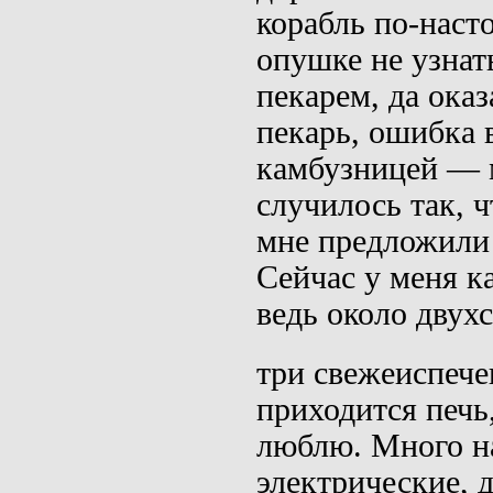
корабль по-наст
опушке не узнат
пекарем,
да
оказ
пекарь, ошибка 
камбузницей
— м
случилось так, ч
мне предложили 
Сейчас у меня к
ведь около двухс
три
свежеиспече
приходится печь
люблю. Много на
электрические, 