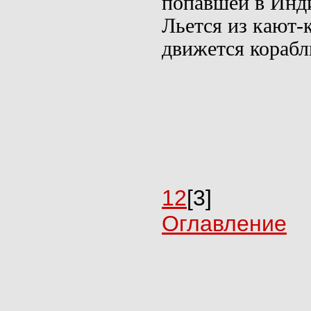
попавшей в Инд
Льется из кают-
дви­жется кораб
1
2
[3]
Оглавление