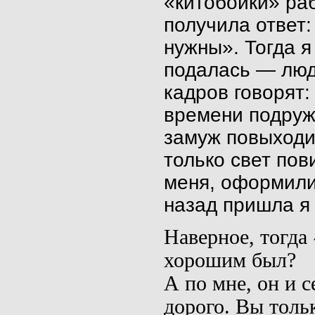
«
китобойки
» ра
получила ответ
нужны». Тогда я
подалась — люди
кадров говорят:
времени подруж
замуж
повыход
только свет пов
меня, оформили
назад пришла я 
Наверное, тогда
хорошим был?
А по мне, он и 
дорого. Вы толь