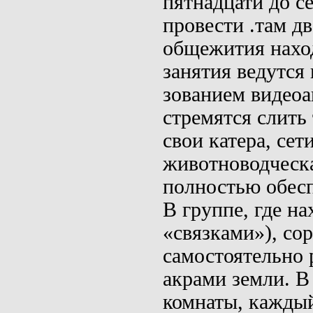
пятнадцати до с
провести
.
там дв
общежития наход
занятия ведутся 
зованием видеоа
стремятся слить
свои катера, сет
животноводческ
полностью обесп
В группе, где на
«связка­ми»), со
самостоятельно 
акрами земли. 
комнаты, каждый