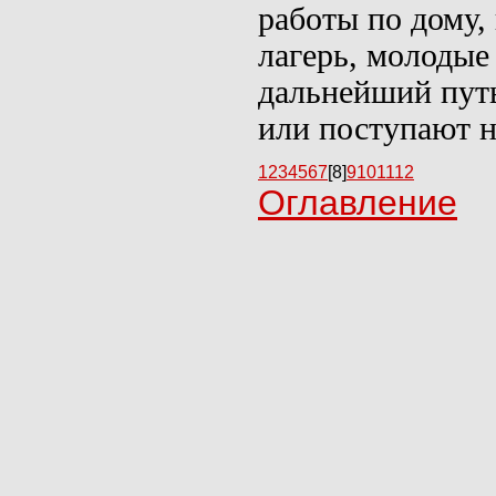
работы по дому,
лагерь, молодые
дальнейший пут
или поступают н
1
2
3
4
5
6
7
[8]
9
10
11
12
Оглавление